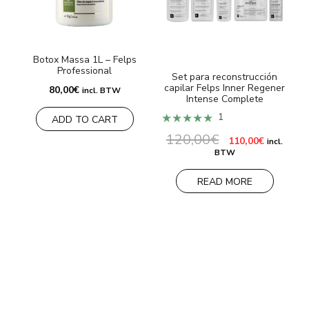
Botox Massa 1L – Felps
M
Professional
d
Set para reconstrucción
capilar Felps Inner Regener
80,00
€
incl. BTW
Intense Complete
★★★★★
1
ADD TO CART
120,00
€
El
El
110,00
€
incl.
precio
precio
BTW
original
actual
era:
es:
120,00€.
110,00€.
READ MORE