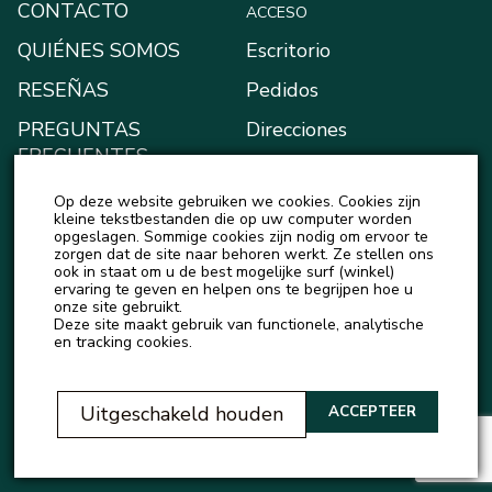
CONTACTO
ACCESO
QUIÉNES SOMOS
Escritorio
RESEÑAS
Pedidos
PREGUNTAS
Direcciones
FRECUENTES
Métodos de pago
BLOG
Op deze website gebruiken we cookies. Cookies zijn
Mi monedero
kleine tekstbestanden die op uw computer worden
NOTICIAS
opgeslagen. Sommige cookies zijn nodig om ervoor te
Detalles de la cuenta
zorgen dat de site naar behoren werkt. Ze stellen ons
ook in staat om u de best mogelijke surf (winkel)
Salir
ervaring te geven en helpen ons te begrijpen hoe u
onze site gebruikt.
Deze site maakt gebruik van functionele, analytische
en tracking cookies.
Uitgeschakeld houden
ACCEPTEER
© Official representative of Natureza Cosmeticos and Love Potion in Europe