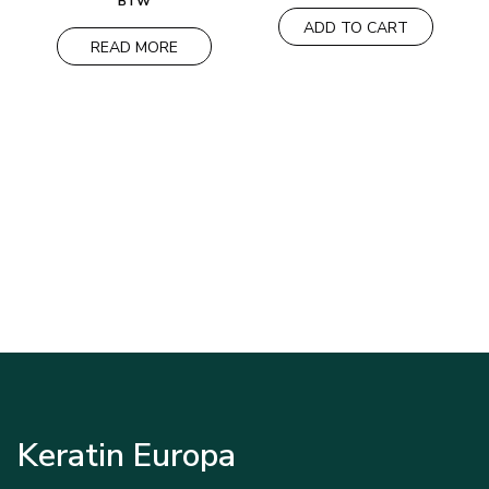
BTW
original
actual
ADD TO CART
era:
es:
151,00€.
100,00€.
READ MORE
Keratin Europa