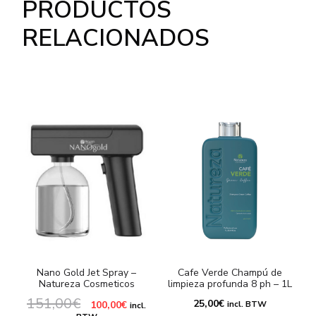
PRODUCTOS
RELACIONADOS
Nano Gold Jet Spray –
Cafe Verde Champú de
Natureza Cosmeticos
limpieza profunda 8 ph – 1L
151,00
€
El
El
25,00
€
100,00
€
incl. BTW
incl.
2
precio
precio