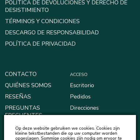
POLÍTICA DE DEVOLUCIONES Y DERECHO DE
DESISTIMIENTO
TÉRMINOS Y CONDICIONES
DESCARGO DE RESPONSABILIDAD
POLÍTICA DE PRIVACIDAD
CONTACTO
ACCESO
QUIÉNES SOMOS
Escritorio
RESEÑAS
Pedidos
PREGUNTAS
Direcciones
FRECUENTES
Métodos de pago
BLOG
Op deze website gebruiken we cookies. Cookies zijn
Mi monedero
kleine tekstbestanden die op uw computer worden
NOTICIAS
opgeslagen. Sommige cookies zijn nodig om ervoor te