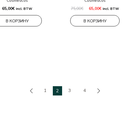
Cosmeticos
Cosmeticos
Первоначальная
Текущая
65,00
€
75,00
€
65,00
€
incl. BTW
incl. BTW
цена
цена:
составляла
65,00€.
В КОРЗИНУ
В КОРЗИНУ
75,00€.
1
3
4
2