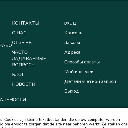
КОНТАКТЫ
ВХОД
О НАС
Консоль
ОТЗЫВЫ
Заказы
ПРАВО
ЧАСТО
Адреса
ЗАДАВАЕМЫЕ
Способы оплаты
ВОПРОСЫ
Мой кошелёк
БЛОГ
Детали учётной записи
НОВОСТИ
Выход
АЛЬНОСТИ
. Cookies zijn kleine tekstbestanden die op uw computer worden
g om ervoor te zorgen dat de site naar behoren werkt. Ze stellen ons