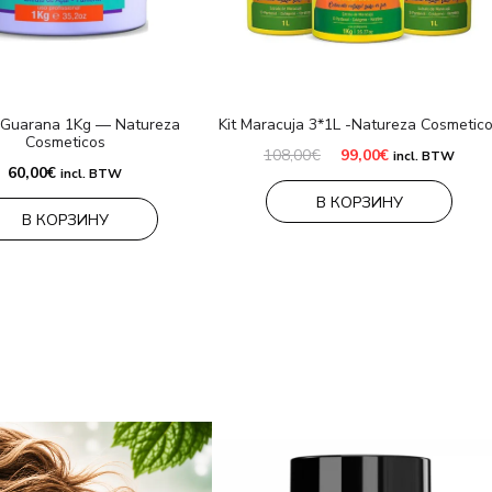
 Guarana 1Kg — Natureza
Kit Maracuja 3*1L -Natureza Cosmetic
Cosmeticos
Первоначальная
Текущая
108,00
€
99,00
€
incl. BTW
цена
цена:
60,00
€
incl. BTW
составляла
99,00€.
В КОРЗИНУ
108,00€.
В КОРЗИНУ