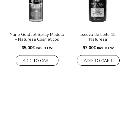
Nano Gold Jet Spray Medula
Escova de Leite 1L-
– Natureza Cosmeticos
Natureza
65,00
€
97,00
€
incl. BTW
incl. BTW
3
ADD TO CART
ADD TO CART