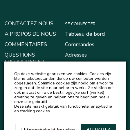
CONTACTEZ NOUS
SE CONNECTER
A PROPOS DE NOUS
Tableau de bord
COMMENTAIRES
Commandes
QUESTIONS
Adresses
FRÉQUEMMENT
Moyens de paiement
POSÉES
Op deze website gebruiken we cookies. Cookies zijn
Mon portefeuille
BLOG
kleine tekstbestanden die op uw computer worden
opgeslagen. Sommige cookies zijn nodig om ervoor te
Account details
zorgen dat de site naar behoren werkt. Ze stellen ons
ACTUALITÉS
ook in staat om u de best mogelijke surf (winkel)
Logout
ervaring te geven en helpen ons te begrijpen hoe u
onze site gebruikt.
Deze site maakt gebruik van functionele, analytische
en tracking cookies.
ACCEPTEER