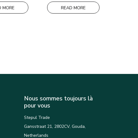
ADD
D MORE
READ MORE
Nous sommes toujours là
pour vous
Stepul Trade
Gansstraat 21, 2802CV, Gouda,
Netherlands