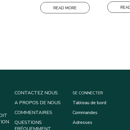
initial
actuel
était :
est :
REA
READ MORE
61,00€.
51,00€.
CONTACTEZ NOUS
SE CONNECTER
A PROPOS DE NOUS
Tableau de bord
COMMENTAIRES
Commandes
OIT
TION
QUESTIONS
Adresses
FRÉQUEMMENT