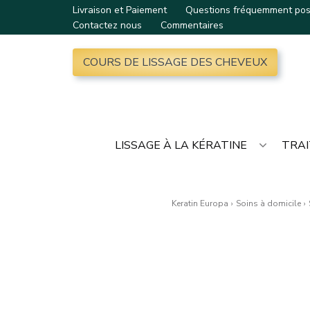
Livraison et Paiement
Questions fréquemment po
Contactez nous
Commentaires
COURS DE LISSAGE DES CHEVEUX
LISSAGE À LA KÉRATINE
TRAI
Keratin Europa
›
Soins à domicile
›