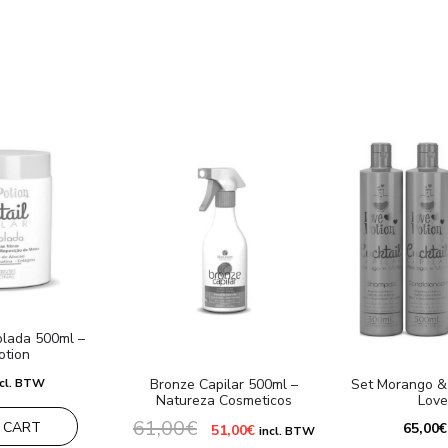
olada 500ml –
otion
ncl. BTW
Bronze Capilar 500ml –
Set Morango &
Natureza Cosmeticos
Love
61,00
€
 CART
Le
Le
65,00
€
51,00
€
incl. BTW
prix
prix