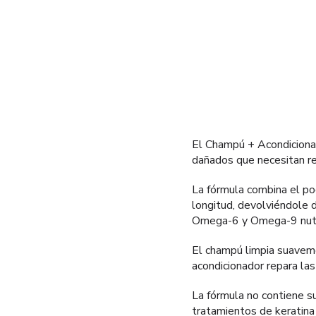
El Champú + Acondicionad
dañados que necesitan re
La fórmula combina el pod
longitud, devolviéndole 
Omega-6 y Omega-9 nutre 
El champú limpia suavemen
acondicionador repara las
La fórmula no contiene su
tratamientos de keratina