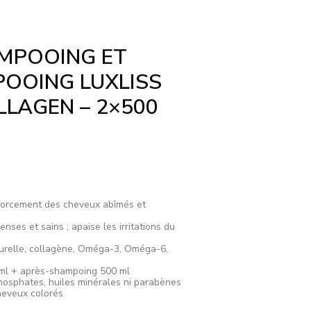
MPOOING ET
OOING LUXLISS
LLAGEN – 2×500
enforcement des cheveux abîmés et
enses et sains ; apaise les irritations du
aturelle, collagène, Oméga-3, Oméga-6,
ml + après-shampoing 500 ml
 phosphates, huiles minérales ni parabènes
cheveux colorés