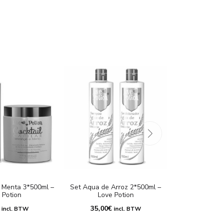
Masque Espa
 Menta 3*500ml –
Set Aqua de Arroz 2*500ml –
 Potion
Love Potion
35,0
35,00
€
incl. BTW
incl. BTW