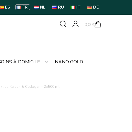
ES
FR
NL
RU
IT
DE
0,00
€
SOINS À DOMICILE
NANO GOLD
liss Keratin & Collagen – 2×500 ml