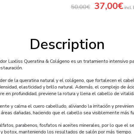
Le
37,00
€
Le
50,00
€
prix
prix
incl
initial
actue
était :
est :
50,00€.
37,00
Description
or Luxliss Queratina & Colágeno es un tratamiento intensivo pa
stauración.
er de la queratina natural y el colágeno, que fortalecen el cabel
densidad, elasticidad y brillo natural. Además, el complejo de á
en profundidad, previene la rotura y llena el cabello de vitalid
te y calma el cuero cabelludo, aliviando la irritación y previnien
 áreas dañadas, haciendo que el cabello sea visiblemente más fu
lfatos, parabenos, fosfatos ni aceites minerales, por lo que el se
 y botox, manteniendo los resultados de salón por más tiempo.