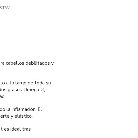
. BTW
l
€.
ra cabellos debilitados y
lo a lo largo de toda su
cidos grasos Omega-3,
ad.
do la inflamación. El
erte y elástico.
t es ideal tras