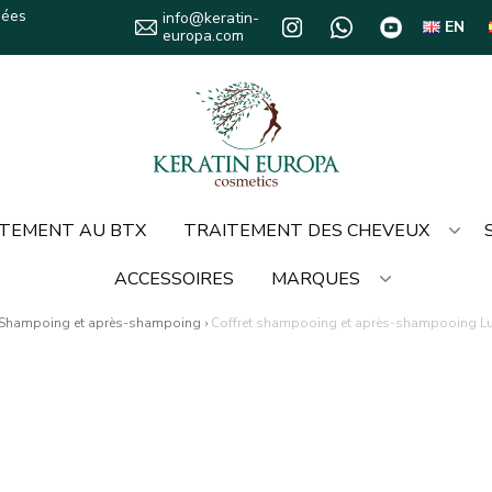
sées
info@keratin-
EN
europa.com
TEMENT AU BTX
TRAITEMENT DES CHEVEUX
ACCESSOIRES
MARQUES
Shampoing et après-shampoing
›
Coffret shampooing et après-shampooing Lux