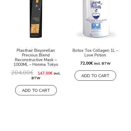
Plasthair Bixyorellan
Botox Tox Collagen 1L –
H
Precious Blend
Love Potion
I
Reconstructive Mask –
72,00
€
incl. BTW
1000ML – Honma Tokyo
204,00
€
Le
Le
147,00
€
incl.
ADD TO CART
prix
prix
BTW
initial
actuel
était :
est :
204,00€.
147,00€.
ADD TO CART