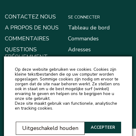
CONTACTEZ NOUS
SE CONNECTER
A PROPOS DE NOUS
Tableau de bord
COMMENTAIRES
Commandes
QUESTIONS
Adresses
FRÉQUEMMENT
Moyens de paiement
POSÉES
Op deze website gebruiken we cookies. Cookies zijn
Mon portefeuille
BLOG
kleine tekstbestanden die op uw computer worden
opgeslagen. Sommige cookies zijn nodig om ervoor te
Account details
zorgen dat de site naar behoren werkt. Ze stellen ons
ACTUALITÉS
ook in staat om u de best mogelijke surf (winkel)
Logout
ervaring te geven en helpen ons te begrijpen hoe u
onze site gebruikt.
Deze site maakt gebruik van functionele, analytische
en tracking cookies.
Uitgeschakeld houden
ACCEPTEER