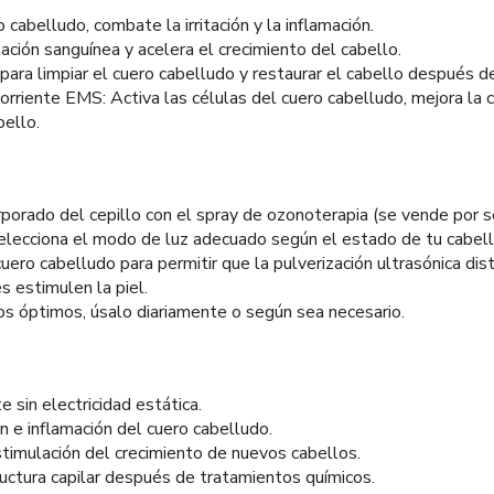
 cabelludo, combate la irritación y la inflamación.
ulación sanguínea y acelera el crecimiento del cabello.
z para limpiar el cuero cabelludo y restaurar el cabello después 
orriente EMS: Activa las células del cuero cabelludo, mejora la 
bello.
rporado del cepillo con el spray de ozonoterapia (se vende por s
 selecciona el modo de luz adecuado según el estado de tu cabell
 cuero cabelludo para permitir que la pulverización ultrasónica di
s estimulen la piel.
os óptimos, úsalo diariamente o según sea necesario.
e sin electricidad estática.
ón e inflamación del cuero cabelludo.
stimulación del crecimiento de nuevos cabellos.
ructura capilar después de tratamientos químicos.