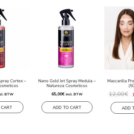
pray Cortex –
Nano Gold Jet Spray Medula –
Mascarilla Pr
osmeticos
Natureza Cosmeticos
(5
12,00
€
E
65,00
€
ncl. BTW
incl. BTW
p
o
e
 CART
ADD TO CART
ADD 
1