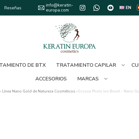
info@keratin-
EN
Reseñas
europa.com
TAMIENTO DE BTX
TRATAMIENTO CAPILAR
CU
ACCESORIOS
MARCAS
›
Línea Nano Gold de Natureza Cosméticos
›
Escova Photo Ion Brush – Nano Go