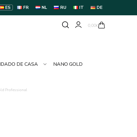
ES
FR
NL
RU
IT
DE
0,00
€
IDADO DE CASA
NANO GOLD
ld Professional