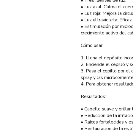
• Tres fuentes de luz:
• Luz azul: Calma el cuero
• Luz roja: Mejora la circ
• Luz ultravioleta: Efica
• Estimulación por microc
crecimiento activo del ca
Cómo usar:
1. Llena el depósito inco
2. Enciende el cepillo y
3. Pasa el cepillo por el
spray y las microcorriente
4. Para obtener resultad
Resultados:
• Cabello suave y brillant
• Reducción de la irritaci
• Raíces fortalecidas y e
• Restauración de la est