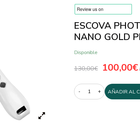
ESCOVA PHOT
NANO GOLD P
Disponible
El
100,00
€
E
130,00
€
precio
p
original
a
era:
e
130,00€.
1
Quantity
AÑADIR AL 