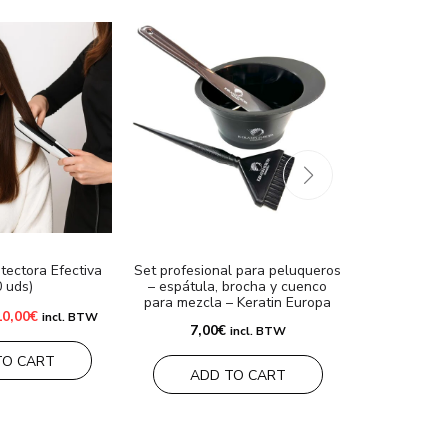
otectora Efectiva
Set profesional para peluqueros
Set Banho
0 uds)
– espátula, brocha y cuenco
Nature
para mezcla – Keratin Europa
l
El
45,0
10,00
€
incl. BTW
recio
precio
7,00
€
incl. BTW
riginal
actual
ra:
es:
ADD
TO CART
2,00€.
10,00€.
ADD TO CART