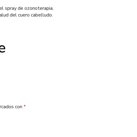
el spray de ozonoterapia,
alud del cuero cabelludo.
e
arcados con
*