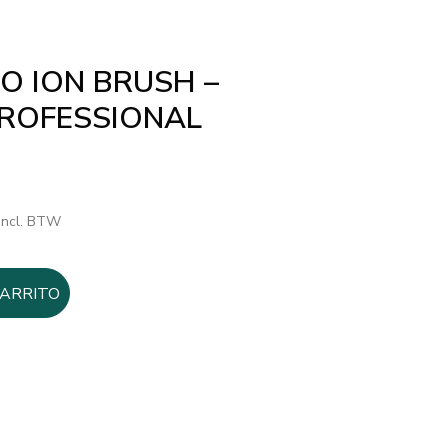
O ION BRUSH –
ROFESSIONAL
l
recio
incl. BTW
ctual
s:
00,00€.
CARRITO