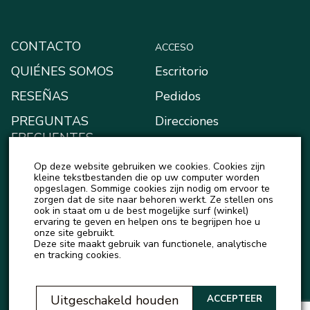
CONTACTO
ACCESO
QUIÉNES SOMOS
Escritorio
RESEÑAS
Pedidos
PREGUNTAS
Direcciones
FRECUENTES
Métodos de pago
BLOG
Op deze website gebruiken we cookies. Cookies zijn
Mi monedero
kleine tekstbestanden die op uw computer worden
NOTICIAS
opgeslagen. Sommige cookies zijn nodig om ervoor te
Detalles de la cuenta
zorgen dat de site naar behoren werkt. Ze stellen ons
ook in staat om u de best mogelijke surf (winkel)
Salir
ervaring te geven en helpen ons te begrijpen hoe u
onze site gebruikt.
Deze site maakt gebruik van functionele, analytische
en tracking cookies.
Uitgeschakeld houden
ACCEPTEER