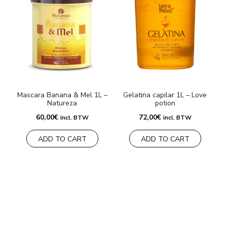
Mascara Banana & Mel 1L –
Gelatina capilar 1L – Love
B
Natureza
potion
60,00
€
72,00
€
incl. BTW
incl. BTW
ADD TO CART
ADD TO CART